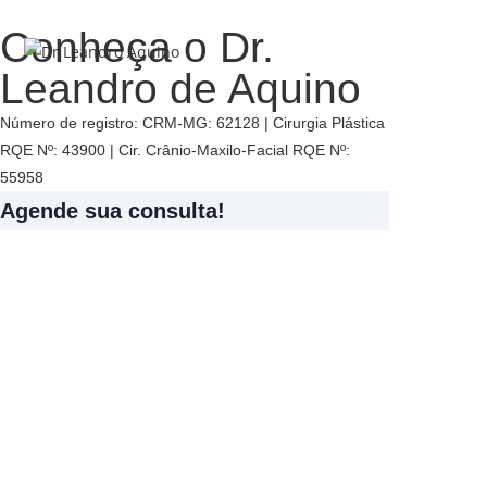
Ir
Conheça o Dr.
para
Menu
o
Leandro de Aquino
conteúdo
Número de registro: CRM-MG: 62128 | Cirurgia Plástica
RQE Nº: 43900 | Cir. Crânio-Maxilo-Facial RQE Nº:
55958
Agende sua consulta!